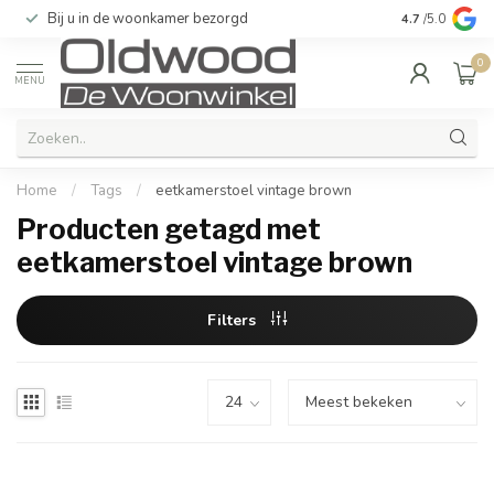
Bij u in de woonkamer bezorgd
Kwaliteit & u
4.7
/5.0
0
MENU
Home
/
Tags
/
eetkamerstoel vintage brown
Producten getagd met
eetkamerstoel vintage brown
Filters