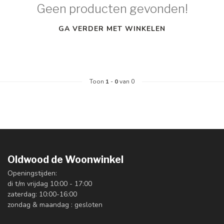
Geen producten gevonden!
GA VERDER MET WINKELEN
Toon
1
-
0
van 0
Oldwood de Woonwinkel
Openingstijden:
di t/m vrijdag 10:00 - 17:00
zaterdag: 10:00-16:00
zondag & maandag : gesloten