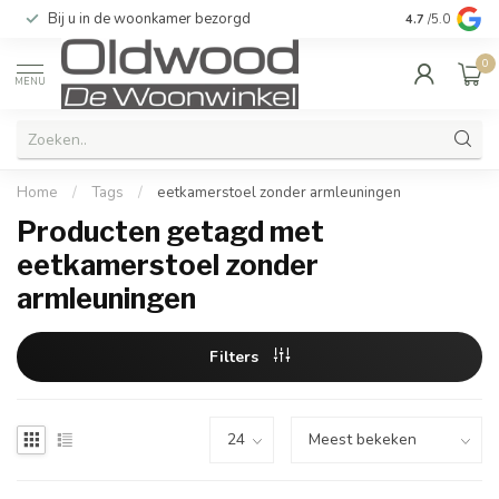
Bij u in de woonkamer bezorgd
Kwaliteit & u
4.7
/5.0
0
MENU
Home
/
Tags
/
eetkamerstoel zonder armleuningen
Producten getagd met
eetkamerstoel zonder
armleuningen
Filters