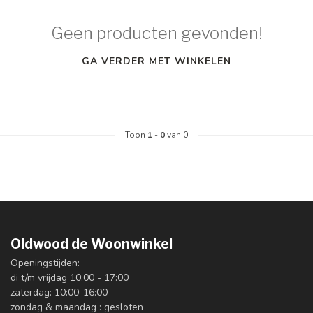
Geen producten gevonden!
GA VERDER MET WINKELEN
Toon
1
-
0
van 0
Oldwood de Woonwinkel
Openingstijden:
di t/m vrijdag 10:00 - 17:00
zaterdag: 10:00-16:00
zondag & maandag : gesloten