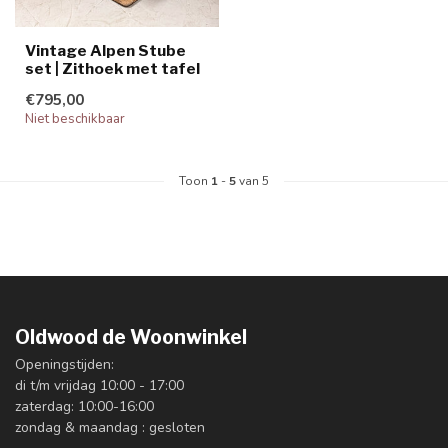
Vintage Alpen Stube
set | Zithoek met tafel
€795,00
Niet beschikbaar
Toon
1
-
5
van 5
Oldwood de Woonwinkel
Openingstijden:
di t/m vrijdag 10:00 - 17:00
zaterdag: 10:00-16:00
zondag & maandag : gesloten