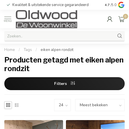
Kwaliteit & uitstekende service gegarandeerd
4.7
/5.0
0
MENU
Home
/
Tags
/
eiken alpen rondzit
Producten getagd met eiken alpen
rondzit
Filters