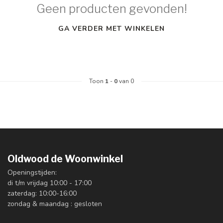
Geen producten gevonden!
GA VERDER MET WINKELEN
Toon
1
-
0
van 0
Oldwood de Woonwinkel
Openingstijden:
di t/m vrijdag 10:00 - 17:00
zaterdag: 10:00-16:00
zondag & maandag : gesloten