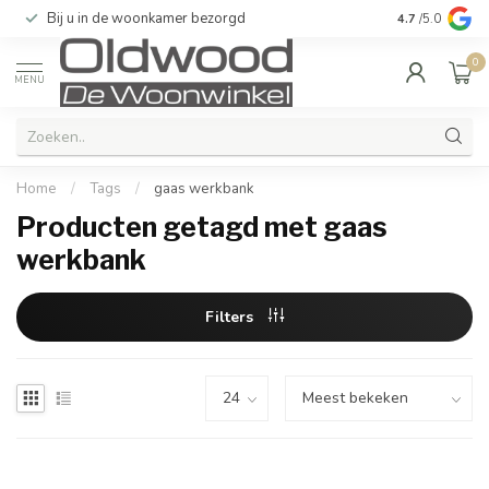
Bij u in de woonkamer bezorgd
Kwaliteit & u
4.7
/5.0
0
MENU
Home
/
Tags
/
gaas werkbank
Producten getagd met gaas
werkbank
Filters