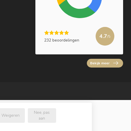
4.7
/5
232 beoordelingen
Bekijk meer
Nee, pas
Weigeren
aan
l