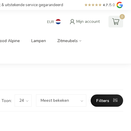
t & uitstekende service gegarandeerd
4.7
/5.0
0
Mijn account
EUR
ood Alpine
Lampen
Zitmeubels
Toon:
Filters