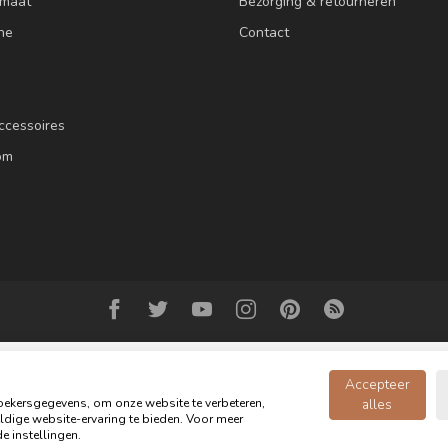
 maat
Bezorging & retourneren
ne
Contact
ccessoires
om
Accepteer
ekersgegevens, om onze website te verbeteren,
alles
dige website-ervaring te bieden. Voor meer
© Copyright 2026 Oldwood de Woonwinkel - Powered by
webshop-service.n
e instellingen.