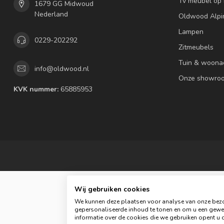
Tv meubel op
1679 GG Midwoud
Nederland
Oldwood Alpi
Lampen
0229-202292
Zitmeubels
Tuin & woona
info@oldwood.nl
Onze showro
KVK nummer:
65885953
Wij gebruiken cookies
We kunnen deze plaatsen voor analyse van onze bezo
gepersonaliseerde inhoud te tonen en om u een gewel
informatie over de cookies die we gebruiken opent u d