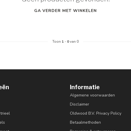
GA VERDER MET WINKELEN
Toon
1
-
0
van 0
eën
Informatie
Algemene voorwaarden
Disclaimer
trieel
Oldwood B.V. Privacy Policy
els
Betaalmethoden