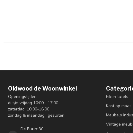
Oldwood de Woonwinkel
Categori
Openingstijden:
Eiken tafels
di t/m vrijdag 10:00 - 17:00
Kast op maat
zaterdag: 10:00-16:00
Meubels indus
zondag & maandag : gesloten
Vintage meub
De Buurt 30