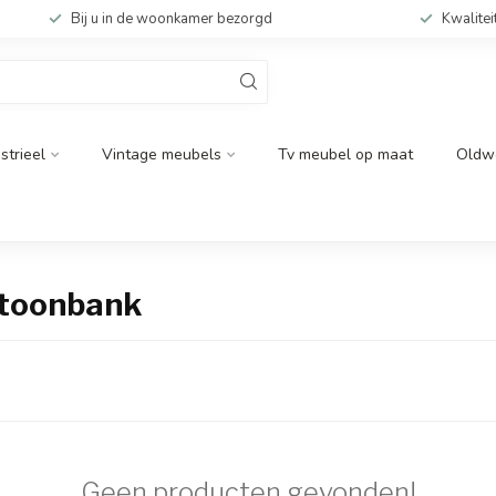
Bij u in de woonkamer bezorgd
Kwalitei
strieel
Vintage meubels
Tv meubel op maat
Oldw
 toonbank
Geen producten gevonden!