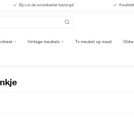
Bij u in de woonkamer bezorgd
Kwalitei
strieel
Vintage meubels
Tv meubel op maat
Oldw
nkje