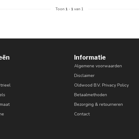
Toon
1
-
1
van 1
eën
Informatie
Algemene voorwaarden
Disclaimer
trieel
Oldwood B.V. Privacy Policy
els
Betaalmethoden
 maat
Bezorging & retourneren
ne
Contact