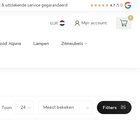
t & uitstekende service gegarandeerd
4.7
/5.0
0
Mijn account
EUR
ood Alpine
Lampen
Zitmeubels
Toon:
Filters