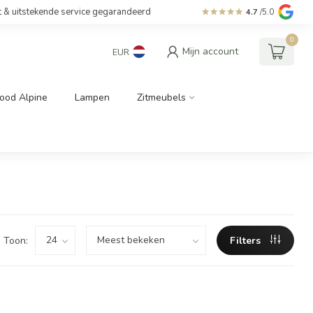
t & uitstekende service gegarandeerd
4.7
/5.0
0
Mijn account
EUR
ood Alpine
Lampen
Zitmeubels
Toon:
Filters