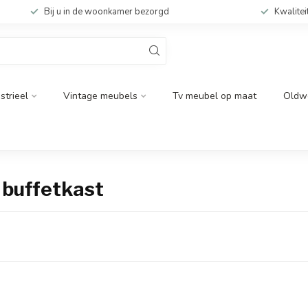
Bij u in de woonkamer bezorgd
Kwalitei
strieel
Vintage meubels
Tv meubel op maat
Oldw
 buffetkast