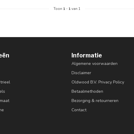
Toon
1
-
1
van 1
eën
Informatie
Algemene voorwaarden
Disclaimer
trieel
Oldwood B.V. Privacy Policy
els
Betaalmethoden
 maat
Bezorging & retourneren
ne
Contact