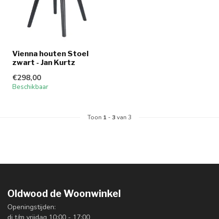
Vienna houten Stoel
zwart - Jan Kurtz
€298,00
Beschikbaar
Toon
1
-
3
van 3
Oldwood de Woonwinkel
Openingstijden:
di t/m vrijdag 10:00 - 17:00