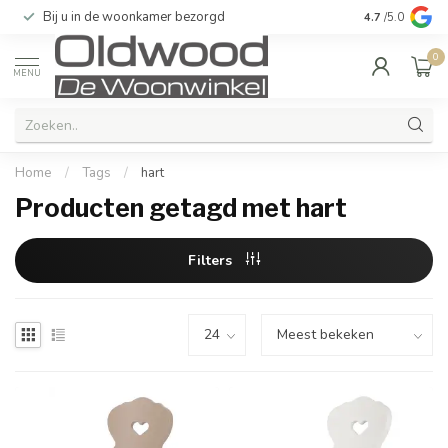
Bij u in de woonkamer bezorgd
Kwaliteit & u
4.7
/5.0
0
MENU
Home
/
Tags
/
hart
Producten getagd met hart
Filters