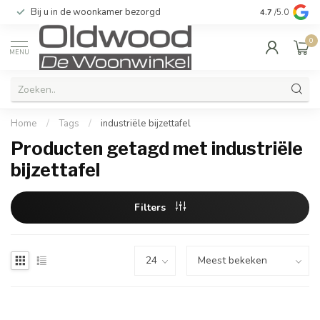
Bij u in de woonkamer bezorgd
Kwaliteit & u
4.7
/5.0
0
MENU
Home
/
Tags
/
industriële bijzettafel
Producten getagd met industriële
bijzettafel
Filters