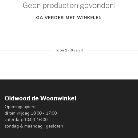
Geen producten gevonden!
GA VERDER MET WINKELEN
Toon
1
-
0
van 0
Oldwood de Woonwinkel
Openingstijden:
di t/m vrijdag 10:00 - 17:00
zaterdag: 10:00-16:00
zondag & maandag : gesloten