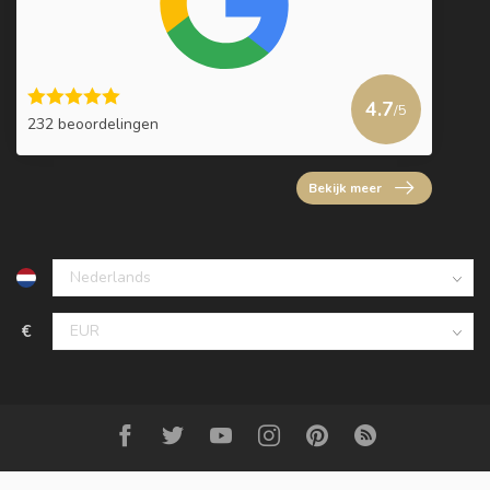
4.7
/5
232 beoordelingen
Bekijk meer
€