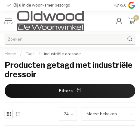
Bij u in de woonkamer bezorgd
Kwaliteit & u
4.7
/5.0
0
MENU
Home
/
Tags
/
industriële dressoir
Producten getagd met industriële
dressoir
Filters