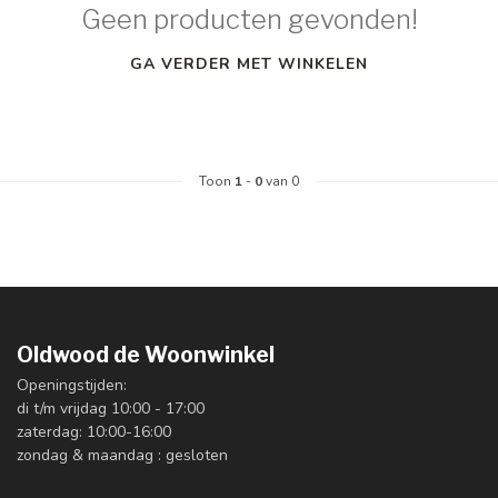
Geen producten gevonden!
GA VERDER MET WINKELEN
Toon
1
-
0
van 0
Oldwood de Woonwinkel
Openingstijden:
di t/m vrijdag 10:00 - 17:00
zaterdag: 10:00-16:00
zondag & maandag : gesloten