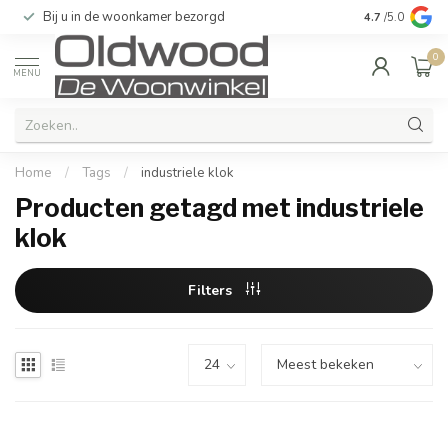
Bij u in de woonkamer bezorgd
Kwaliteit & u
4.7
/5.0
0
MENU
Home
/
Tags
/
industriele klok
Producten getagd met industriele
klok
Filters