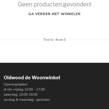
Geen producten gevonden!
GA VERDER MET WINKELEN
Toon
1
-
0
van 0
Oldwood de Woonwinkel
Openingstijden:
di t/m vrijdag 10:00 - 17:00
zaterdag: 10:00-16:00
zondag & maandag : gesloten