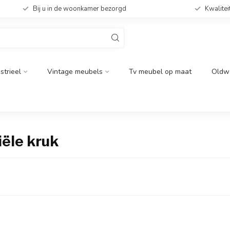
Bij u in de woonkamer bezorgd
Kwalitei
strieel
Vintage meubels
Tv meubel op maat
Oldw
ële kruk