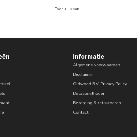
Toon
1
-
1
van 1
eën
Informatie
Algemene voorwaarden
Disclaimer
trieel
Oldwood B.V. Privacy Policy
els
Betaalmethoden
 maat
Bezorging & retourneren
ne
Contact