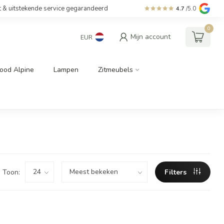
t & uitstekende service gegarandeerd
4.7
/5.0
0
Mijn account
EUR
ood Alpine
Lampen
Zitmeubels
Toon:
Filters