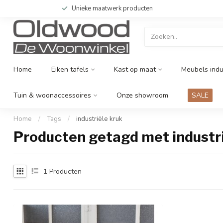
Unieke maatwerk producten
Home
Eiken tafels
Kast op maat
Meubels indu
Tuin & woonaccessoires
Onze showroom
SALE
Home
/
Tags
/
industriële kruk
Producten getagd met industri
1
Producten