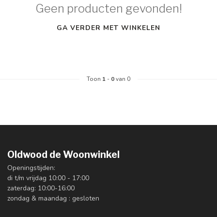
Geen producten gevonden!
GA VERDER MET WINKELEN
Toon
1
-
0
van 0
Oldwood de Woonwinkel
Openingstijden:
di t/m vrijdag 10:00 - 17:00
zaterdag: 10:00-16:00
zondag & maandag : gesloten