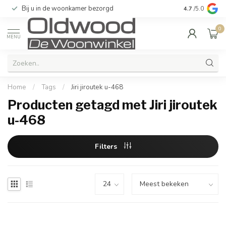
Bij u in de woonkamer bezorgd
Kwaliteit & u
4.7
/5.0
0
MENU
Home
/
Tags
/
Jiri jiroutek u-468
Producten getagd met Jiri jiroutek
u-468
Filters