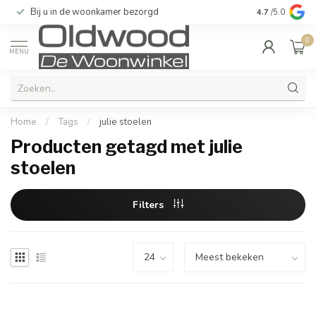
Bij u in de woonkamer bezorgd
Kwaliteit & u
4.7
/5.0
0
MENU
Home
/
Tags
/
julie stoelen
Producten getagd met julie
stoelen
Filters