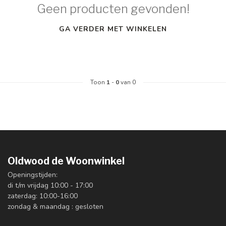
Geen producten gevonden!
GA VERDER MET WINKELEN
Toon
1
-
0
van 0
Oldwood de Woonwinkel
Openingstijden:
di t/m vrijdag 10:00 - 17:00
zaterdag: 10:00-16:00
zondag & maandag : gesloten