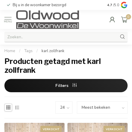
Bij u in de woonkamer bezorgd
Kwaliteit & u
4.7
/5.0
0
MENU
Home
/
Tags
/
karl zollfrank
Producten getagd met karl
zollfrank
Filters
VERKOCHT
VERKOCHT