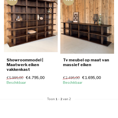
Showroommodel |
Tv meubel op maat van
Maatwerk eiken
massief eiken
vakkenkast
€4.795,00
€1.695,00
€5.995,00
€2.495,00
Beschikbaar
Beschikbaar
Toon
1
-
2
van 2