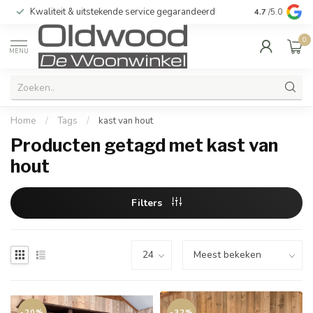
Kwaliteit & uitstekende service gegarandeerd
4.7
/5.0
0
MENU
Home
/
Tags
/
kast van hout
Producten getagd met kast van
hout
Filters
-20%
-32%