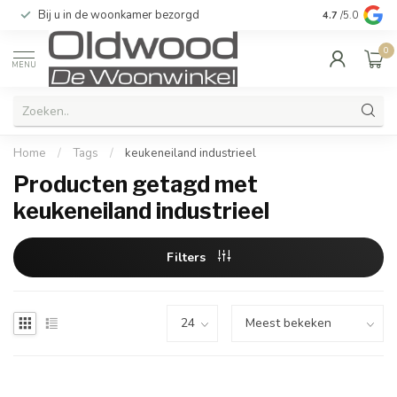
Bij u in de woonkamer bezorgd
Kwaliteit & u
4.7
/5.0
0
MENU
Home
/
Tags
/
keukeneiland industrieel
Producten getagd met
keukeneiland industrieel
Filters