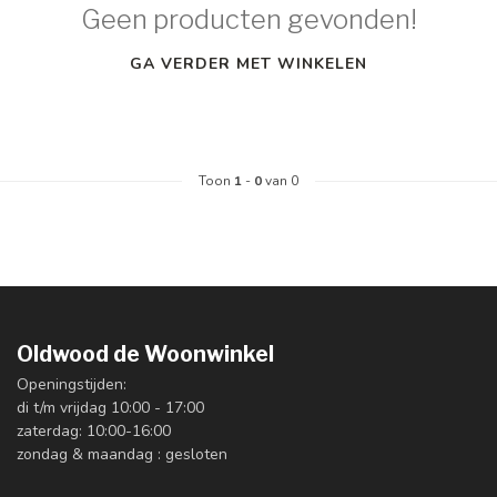
Geen producten gevonden!
GA VERDER MET WINKELEN
Toon
1
-
0
van 0
Oldwood de Woonwinkel
Openingstijden:
di t/m vrijdag 10:00 - 17:00
zaterdag: 10:00-16:00
zondag & maandag : gesloten