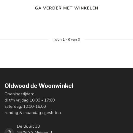
GA VERDER MET WINKELEN
Toon
1
-
0
van 0
Oldwood de Woonwinkel
Openingstijden:
di t/m vrijdag 10:00 - 17:00
zaterdag: 10:00-16:00
zondag & maandag : gesloten
De Buurt 30
1679 GG Midwoud