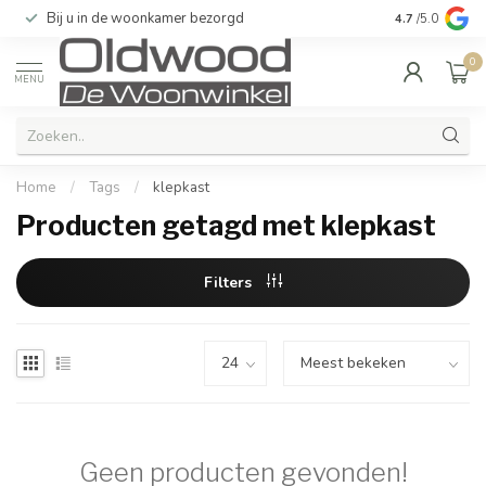
Bij u in de woonkamer bezorgd
Kwaliteit & u
4.7
/5.0
0
MENU
Home
/
Tags
/
klepkast
Producten getagd met klepkast
Filters
Geen producten gevonden!