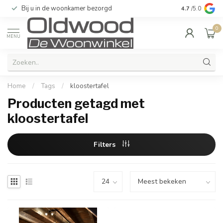
Bij u in de woonkamer bezorgd
Kwaliteit & u
4.7
/5.0
0
MENU
Home
/
Tags
/
kloostertafel
Producten getagd met
kloostertafel
Filters