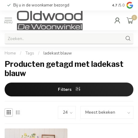
Bij u in de woonkamer bezorgd
Kwaliteit & u
4.7
/5.0
0
MENU
Home
/
Tags
/
ladekast blauw
Producten getagd met ladekast
blauw
Filters