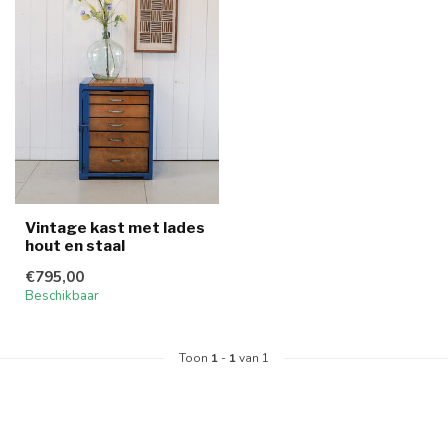
Vintage kast met lades
hout en staal
€795,00
Beschikbaar
Toon
1
-
1
van 1