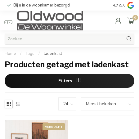
Bij u in de woonkamer bezorgd
Kwaliteit & u
4.7
/5.0
0
MENU
Home
/
Tags
/
ladenkast
Producten getagd met ladenkast
Filters
VERKOCHT