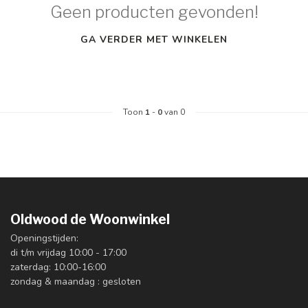
Geen producten gevonden!
GA VERDER MET WINKELEN
Toon
1
-
0
van 0
Oldwood de Woonwinkel
Openingstijden:
di t/m vrijdag 10:00 - 17:00
zaterdag: 10:00-16:00
zondag & maandag : gesloten