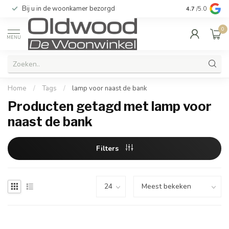
Bij u in de woonkamer bezorgd
Kwaliteit & u
4.7
/5.0
0
MENU
Home
/
Tags
/
lamp voor naast de bank
Producten getagd met lamp voor
naast de bank
Filters