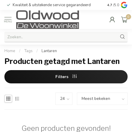
Kwaliteit & uitstekende service gegarandeerd
4.7
/5.0
0
MENU
Home
/
Tags
/
Lantaren
Producten getagd met Lantaren
Filters
Geen producten gevonden!