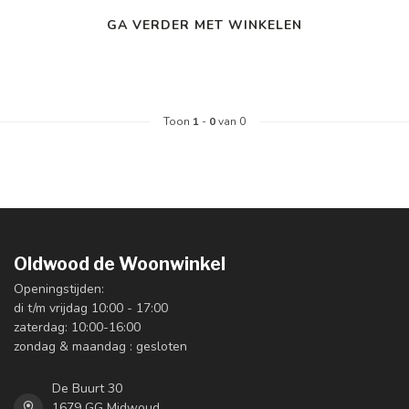
GA VERDER MET WINKELEN
Toon
1
-
0
van 0
Oldwood de Woonwinkel
Openingstijden:
di t/m vrijdag 10:00 - 17:00
zaterdag: 10:00-16:00
zondag & maandag : gesloten
De Buurt 30
1679 GG Midwoud