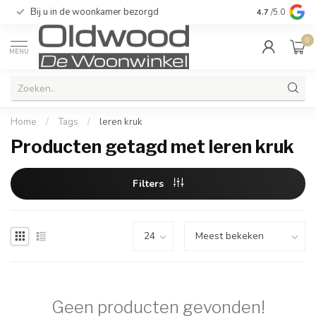
Bij u in de woonkamer bezorgd
Kwaliteit & u
4.7
/5.0
0
MENU
Home
/
Tags
/
leren kruk
Producten getagd met leren kruk
Filters
Geen producten gevonden!