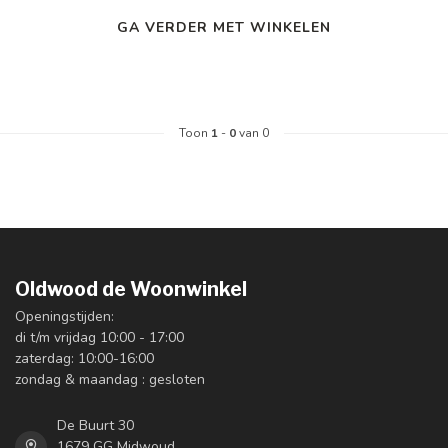
GA VERDER MET WINKELEN
Toon
1
-
0
van 0
Oldwood de Woonwinkel
Openingstijden:
di t/m vrijdag 10:00 - 17:00
zaterdag: 10:00-16:00
zondag & maandag : gesloten
De Buurt 30
1679 GG Midwoud