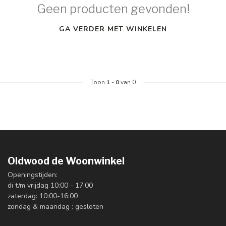
Geen producten gevonden!
GA VERDER MET WINKELEN
Toon
1
-
0
van 0
Oldwood de Woonwinkel
Openingstijden:
di t/m vrijdag 10:00 - 17:00
zaterdag: 10:00-16:00
zondag & maandag : gesloten