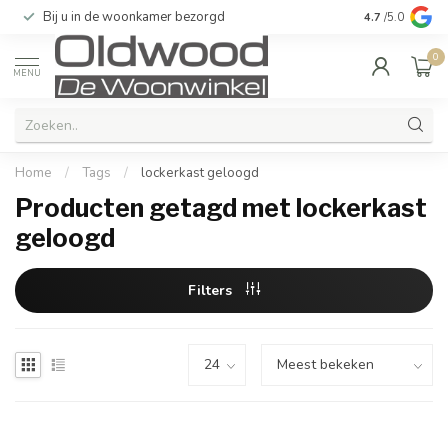
Bij u in de woonkamer bezorgd
Kwaliteit & u
4.7
/5.0
0
MENU
Home
/
Tags
/
lockerkast geloogd
Producten getagd met lockerkast
geloogd
Filters