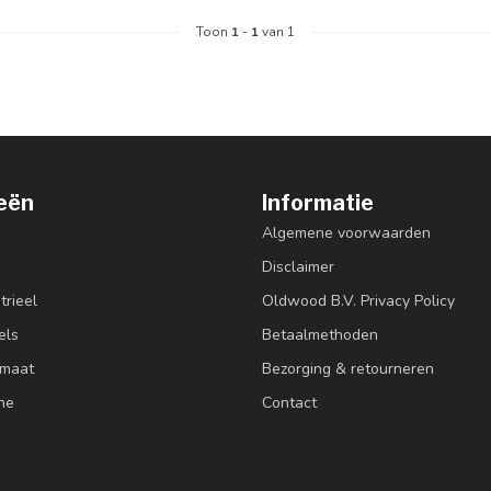
Toon
1
-
1
van 1
eën
Informatie
Algemene voorwaarden
Disclaimer
trieel
Oldwood B.V. Privacy Policy
els
Betaalmethoden
 maat
Bezorging & retourneren
ne
Contact