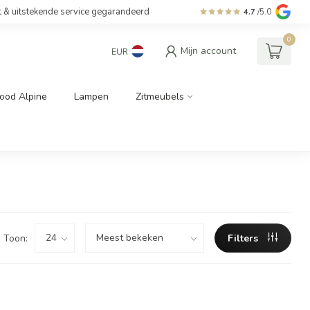
t & uitstekende service gegarandeerd
4.7
/5.0
0
Mijn account
EUR
ood Alpine
Lampen
Zitmeubels
Toon:
Filters