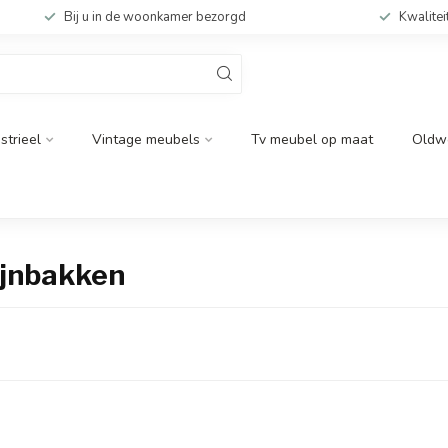
Bij u in de woonkamer bezorgd
Kwalitei
strieel
Vintage meubels
Tv meubel op maat
Oldw
ijnbakken