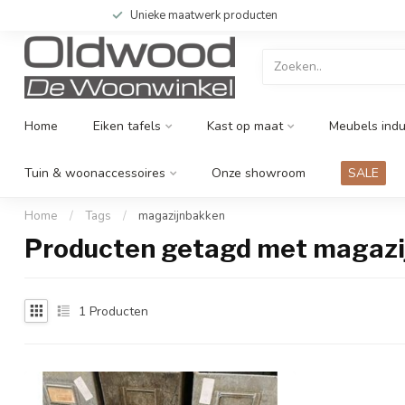
Unieke maatwerk producten
Home
Eiken tafels
Kast op maat
Meubels indu
Tuin & woonaccessoires
Onze showroom
SALE
Home
/
Tags
/
magazijnbakken
Producten getagd met magaz
1
Producten