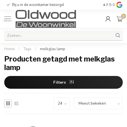
Bij u in de woonkamer bezorgd
Kwaliteit & u
4.7
/5.0
0
MENU
Home
/
Tags
/
melkglas lamp
Producten getagd met melkglas
lamp
Filters