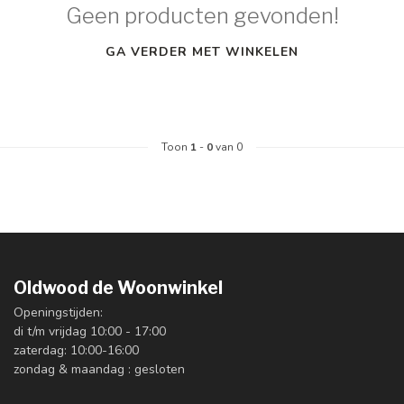
Geen producten gevonden!
GA VERDER MET WINKELEN
Toon
1
-
0
van 0
Oldwood de Woonwinkel
Openingstijden:
di t/m vrijdag 10:00 - 17:00
zaterdag: 10:00-16:00
zondag & maandag : gesloten