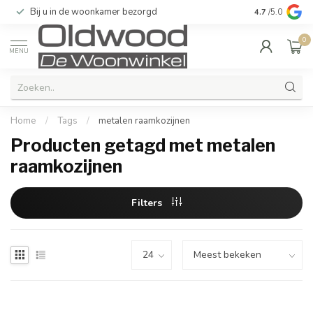
Bij u in de woonkamer bezorgd
Kwaliteit & u
4.7
/5.0
0
MENU
Home
/
Tags
/
metalen raamkozijnen
Producten getagd met metalen
raamkozijnen
Filters