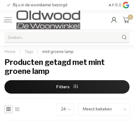
Bij u in de woonkamer bezorgd
Kwaliteit & u
4.7
/5.0
0
MENU
Home
/
Tags
/
mint groene lamp
Producten getagd met mint
groene lamp
Filters