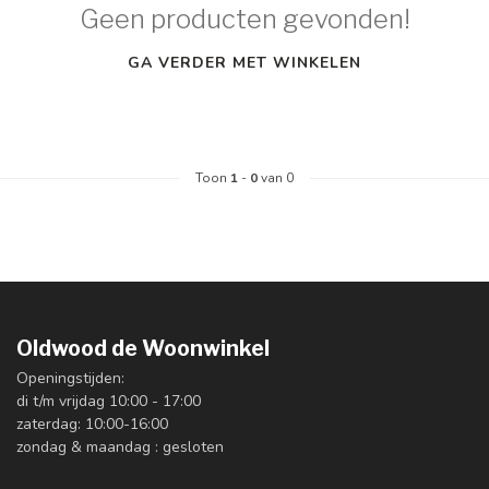
Geen producten gevonden!
GA VERDER MET WINKELEN
Toon
1
-
0
van 0
Oldwood de Woonwinkel
Openingstijden:
di t/m vrijdag 10:00 - 17:00
zaterdag: 10:00-16:00
zondag & maandag : gesloten