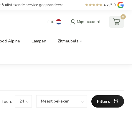
t & uitstekende service gegarandeerd
4.7
/5.0
0
Mijn account
EUR
ood Alpine
Lampen
Zitmeubels
Toon:
Filters