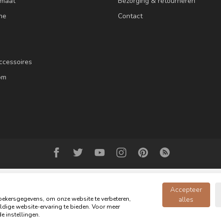
 maat
Bezorging & retourneren
ne
Contact
ccessoires
om
Accepteer
ekersgegevens, om onze website te verbeteren,
alles
dige website-ervaring te bieden. Voor meer
© Copyright 2026 Oldwood de Woonwinkel - Powered by
webshop-service.n
e instellingen.