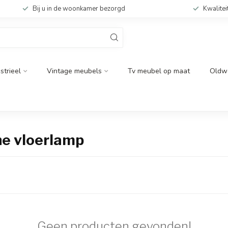
Bij u in de woonkamer bezorgd
Kwalitei
strieel
Vintage meubels
Tv meubel op maat
Oldw
e vloerlamp
Geen producten gevonden!