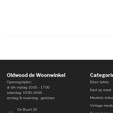
Oldwood de Woonwinkel
Categori
Openingstijden:
Eiken tafels
di t/m vrijdag 10:00 - 17:00
Kast op maat
zaterdag: 10:00-16:00
Meubels indus
zondag & maandag : gesloten
Vintage meub
De Buurt 30