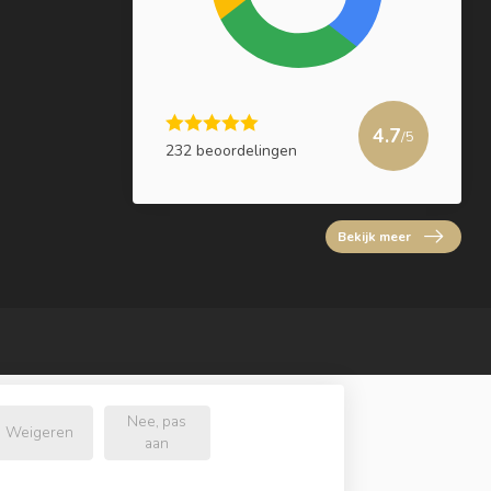
4.7
/5
232 beoordelingen
Bekijk meer
Nee, pas
Weigeren
aan
l