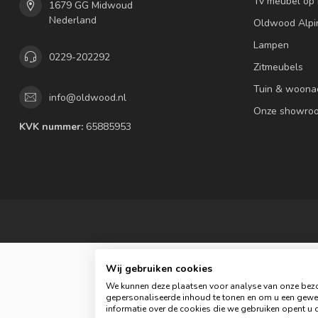
Tv meubel op
1679 GG Midwoud
Nederland
Oldwood Alpi
Lampen
0229-202292
Zitmeubels
Tuin & woona
info@oldwood.nl
Onze showro
KVK nummer:
65885953
Wij gebruiken cookies
We kunnen deze plaatsen voor analyse van onze bezo
gepersonaliseerde inhoud te tonen en om u een gewel
informatie over de cookies die we gebruiken opent u d