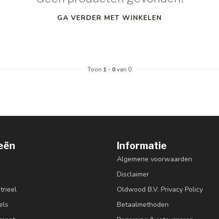
GA VERDER MET WINKELEN
Toon
1
-
0
van 0
eën
Informatie
Algemene voorwaarden
Disclaimer
trieel
Oldwood B.V. Privacy Policy
els
Betaalmethoden