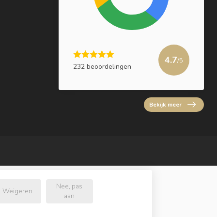
4.7
/5
232 beoordelingen
Bekijk meer
Nee, pas
Weigeren
aan
l