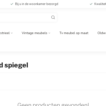
Bij u in de woonkamer bezorgd
Kwalitei
strieel
Vintage meubels
Tv meubel op maat
Oldw
 spiegel
Geen producten gevonden!