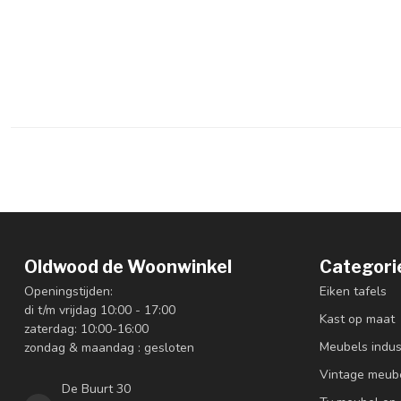
Oldwood de Woonwinkel
Categori
Openingstijden:
Eiken tafels
di t/m vrijdag 10:00 - 17:00
Kast op maat
zaterdag: 10:00-16:00
Meubels indus
zondag & maandag : gesloten
Vintage meub
De Buurt 30