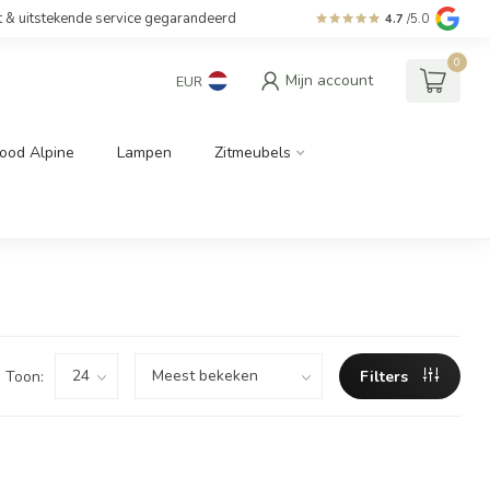
t & uitstekende service gegarandeerd
4.7
/5.0
0
Mijn account
EUR
ood Alpine
Lampen
Zitmeubels
Toon:
Filters