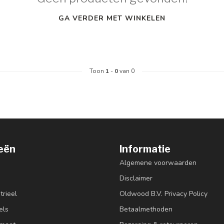
GA VERDER MET WINKELEN
Toon
1
-
0
van 0
eën
Informatie
Algemene voorwaarden
Disclaimer
trieel
Oldwood B.V. Privacy Policy
els
Betaalmethoden