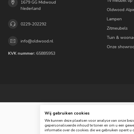
Tv meubel op
1679 GG Midwoud
Nederland
Oldwood Alpi
Lampen
0229-202292
Zitmeubels
Tuin & woona
info@oldwood.nl
Onze showro
KVK nummer:
65885953
Wij gebruiken cookies
We kunnen deze plaatsen voor analyse van onze bezo
gepersonaliseerde inhoud te tonen en om u een gewel
informatie over de cookies die we gebruiken opent u d