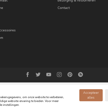
 maat
Bezorging & retourneren
ne
Contact
ccessoires
om
Accepteer
ekersgegevens, om onze website te verbeteren,
alles
dige website-ervaring te bieden. Voor meer
© Copyright 2026 Oldwood de Woonwinkel - Powered by
webshop-service.n
e instellingen.