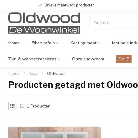
Unieke maatwerk producten
Home
Eiken tafels
Kast op maat
Meubels indu
Tuin & woonaccessoires
Onze showroom
SALE
Home
/
Tags
/
Oldwood
Producten getagd met Oldwo
1
Producten