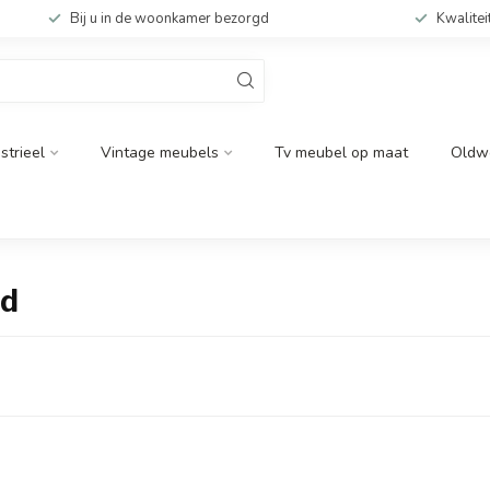
Bij u in de woonkamer bezorgd
Kwalitei
strieel
Vintage meubels
Tv meubel op maat
Oldw
od