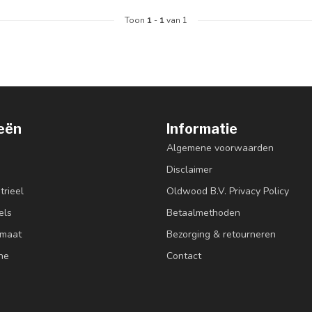
Toon
1
-
1
van 1
eën
Informatie
Algemene voorwaarden
Disclaimer
trieel
Oldwood B.V. Privacy Policy
els
Betaalmethoden
 maat
Bezorging & retourneren
ne
Contact