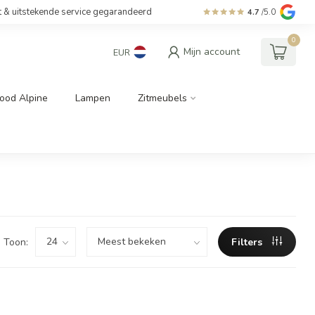
t & uitstekende service gegarandeerd
4.7
/5.0
0
Mijn account
EUR
ood Alpine
Lampen
Zitmeubels
Toon:
Filters