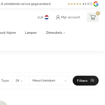
t & uitstekende service gegarandeerd
4.7
/5.0
0
Mijn account
EUR
ood Alpine
Lampen
Zitmeubels
Toon:
Filters