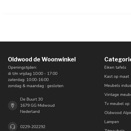
Oldwood de Woonwinkel
Categori
Openingstijden:
Eiken tafels
di t/m vrijdag 10:00 - 17:00
Kast op maat
zaterdag: 10:00-16:00
Meubels indus
zondag & maandag : gesloten
Vintage meub
De Buurt 30
Tv meubel op
1679 GG Midwoud
Nederland
Oldwood Alpi
Lampen
0229-202292
Zitmeubels