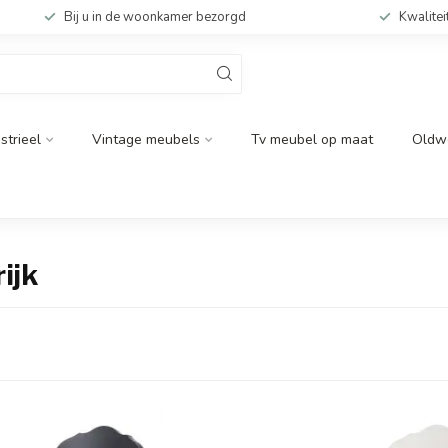
Bij u in de woonkamer bezorgd
Kwalitei
strieel
Vintage meubels
Tv meubel op maat
Oldw
ijk