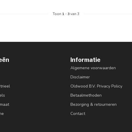
Toon
1
-
3
van 3
eën
Informatie
Algemene voorwaarden
Disclaimer
trieel
Oldwood B.V. Privacy Policy
els
Betaalmethoden
 maat
Bezorging & retourneren
ne
Contact