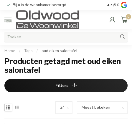
Bij u in de woonkamer bezorgd
Kwaliteit & u
4.7
/5.0
0
MENU
Home
/
Tags
/
oud eiken salontafel
Producten getagd met oud eiken
salontafel
Filters