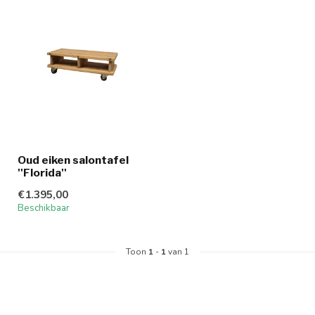
Oud eiken salontafel
''Florida''
€1.395,00
Beschikbaar
Toon
1
-
1
van 1