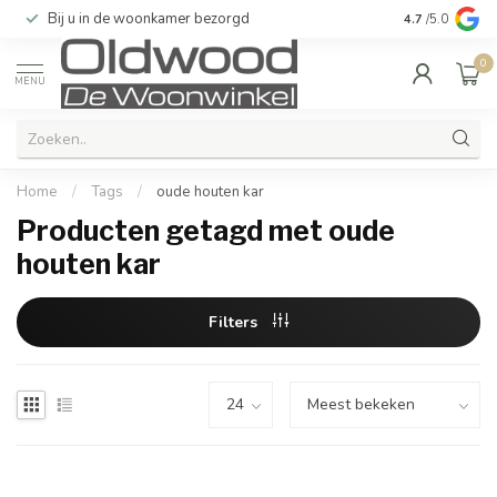
Bij u in de woonkamer bezorgd
Kwaliteit & u
4.7
/5.0
0
MENU
Home
/
Tags
/
oude houten kar
Producten getagd met oude
houten kar
Filters