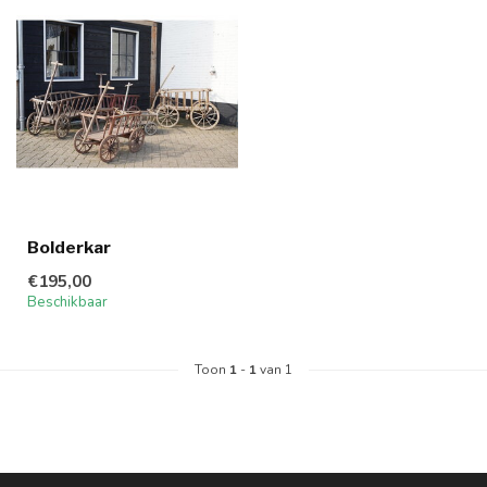
Bolderkar
€195,00
Beschikbaar
Toon
1
-
1
van 1