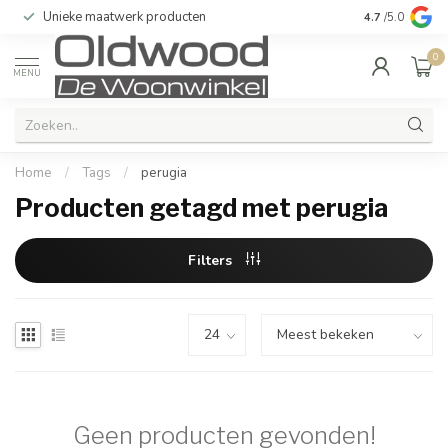
Unieke maatwerk producten
Bij u in de 
4.7
/5.0
0
MENU
Home
/
Tags
/
perugia
Producten getagd met perugia
Filters
Geen producten gevonden!