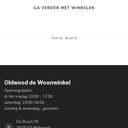
GA VERDER MET WINKELEN
Toon
1
-
0
van 0
Oldwood de Woonwinkel
Openingstijden:
di t/m vrijdag 10:00 - 17:00
zaterdag: 10:00-16:00
zondag & maandag : gesloten
De Buurt 30
1679 GG Midwoud