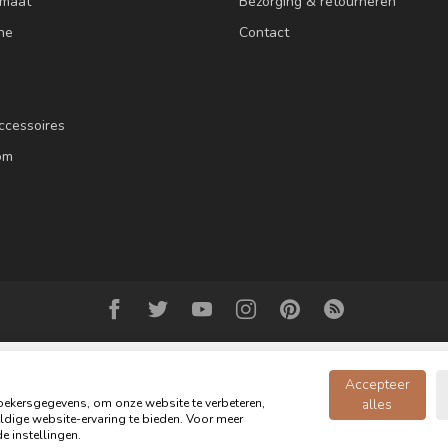
 maat
Bezorging & retourneren
ne
Contact
ccessoires
om
Accepteer
ekersgegevens, om onze website te verbeteren,
alles
dige website-ervaring te bieden. Voor meer
© Copyright 2026 Oldwood de Woonwinkel - Powered by
webshop-service.n
e instellingen.