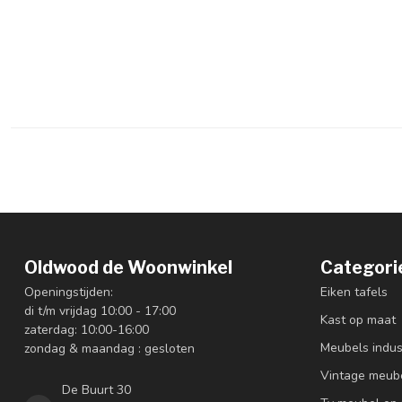
Oldwood de Woonwinkel
Categori
Openingstijden:
Eiken tafels
di t/m vrijdag 10:00 - 17:00
Kast op maat
zaterdag: 10:00-16:00
Meubels indus
zondag & maandag : gesloten
Vintage meub
De Buurt 30