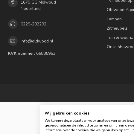
Tv meubel op
1679 GG Midwoud
Nederland
Oldwood Alpi
Lampen
0229-202292
Zitmeubels
Tuin & woona
info@oldwood.nl
Onze showro
KVK nummer:
65885953
Wij gebruiken cookies
We kunnen deze plaatsen voor analyse van onze bezo
gepersonaliseerde inhoud te tonen en om u een gewel
informatie over de cookies die we gebruiken opent u d