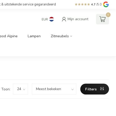
t & uitstekende service gegarandeerd
4.7
/5.0
0
Mijn account
EUR
ood Alpine
Lampen
Zitmeubels
Toon:
Filters