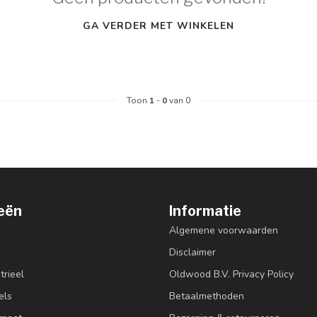
GA VERDER MET WINKELEN
Toon
1
-
0
van 0
eën
Informatie
Algemene voorwaarden
Disclaimer
trieel
Oldwood B.V. Privacy Policy
els
Betaalmethoden