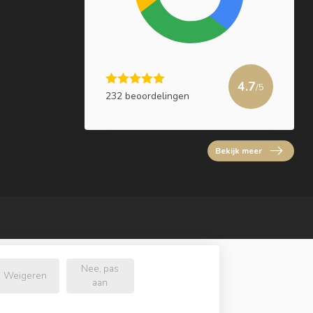
4.7
/5
232 beoordelingen
Bekijk meer
Nee, pas
Weigeren
aan
l