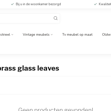
Bij u in de woonkamer bezorgd
Kwalitei
strieel
Vintage meubels
Tv meubel op maat
Oldw
rass glass leaves
Geen producten gevonden!