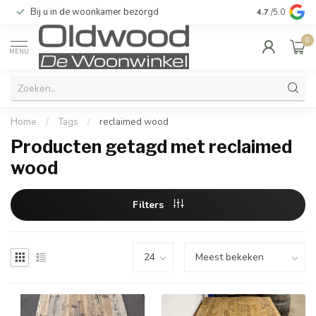
Bij u in de woonkamer bezorgd
Kwaliteit & u
4.7
/5.0
0
MENU
Home
/
Tags
/
reclaimed wood
Producten getagd met reclaimed
wood
Filters