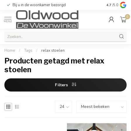
Bij u in de woonkamer bezorgd
Kwaliteit & u
4.7
/5.0
0
MENU
Home
/
Tags
/
relax stoelen
Producten getagd met relax
stoelen
Filters