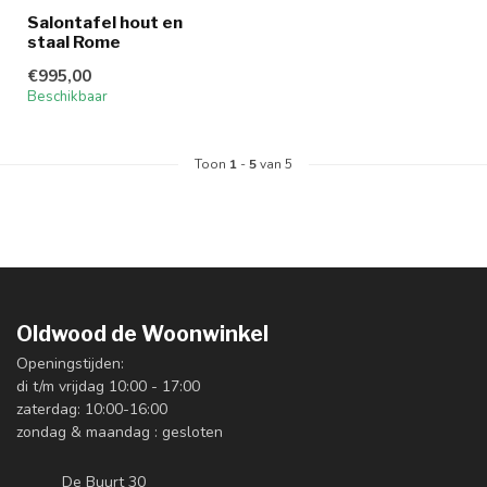
Salontafel hout en
staal Rome
€995,00
Beschikbaar
Toon
1
-
5
van 5
Oldwood de Woonwinkel
Openingstijden:
di t/m vrijdag 10:00 - 17:00
zaterdag: 10:00-16:00
zondag & maandag : gesloten
De Buurt 30