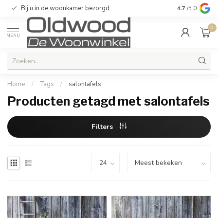
Bij u in de woonkamer bezorgd
Kwaliteit & u
4.7
/5.0
0
MENU
Home
/
Tags
/
salontafels
Producten getagd met salontafels
Filters