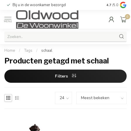
Bij u in de woonkamer bezorgd
Kwaliteit & u
4.7
/5.0
0
MENU
Home
/
Tags
/
schaal
Producten getagd met schaal
Filters