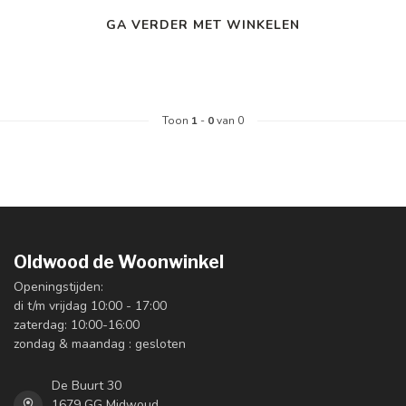
GA VERDER MET WINKELEN
Toon
1
-
0
van 0
Oldwood de Woonwinkel
Openingstijden:
di t/m vrijdag 10:00 - 17:00
zaterdag: 10:00-16:00
zondag & maandag : gesloten
De Buurt 30
1679 GG Midwoud