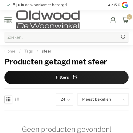
Bij u in de woonkamer bezorgd
Kwaliteit & u
4.7
/5.0
0
MENU
Home
/
Tags
/
sfeer
Producten getagd met sfeer
Filters
Geen producten gevonden!