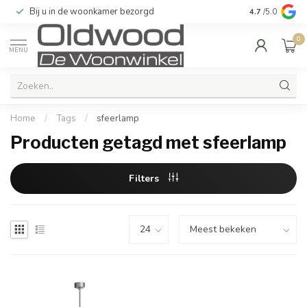
Bij u in de woonkamer bezorgd
Kwaliteit & u
4.7
/5.0
0
MENU
Home
/
Tags
/
sfeerlamp
Producten getagd met sfeerlamp
Filters