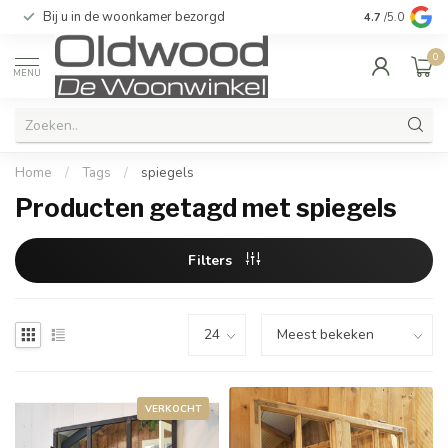
Bij u in de woonkamer bezorgd
Kwaliteit & u
4.7
/5.0
0
MENU
Home
/
Tags
/
spiegels
Producten getagd met spiegels
Filters
VERKOCHT