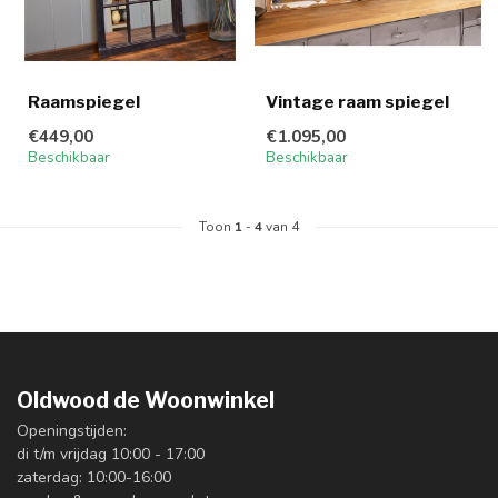
Raamspiegel
Vintage raam spiegel
€449,00
€1.095,00
Beschikbaar
Beschikbaar
Toon
1
-
4
van 4
Oldwood de Woonwinkel
Openingstijden:
di t/m vrijdag 10:00 - 17:00
zaterdag: 10:00-16:00