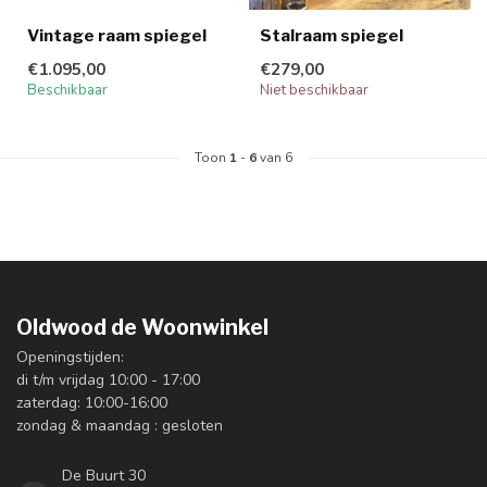
Vintage raam spiegel
Stalraam spiegel
€1.095,00
€279,00
Beschikbaar
Niet beschikbaar
Toon
1
-
6
van 6
Oldwood de Woonwinkel
Openingstijden:
di t/m vrijdag 10:00 - 17:00
zaterdag: 10:00-16:00
zondag & maandag : gesloten
De Buurt 30