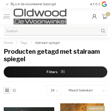
Bij u in de woonkamer bezorgd
Kwaliteit & u
4.7
/5.0
0
MENU
Home
/
Tags
/
stalraam spiegel
Producten getagd met stalraam
spiegel
Filters
VERKOCHT