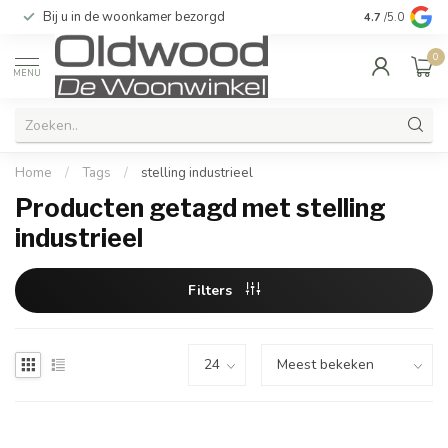
Bij u in de woonkamer bezorgd
Kwaliteit & u
4.7
/5.0
0
MENU
Home
/
Tags
/
stelling industrieel
Producten getagd met stelling
industrieel
Filters