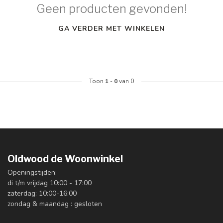
Geen producten gevonden!
GA VERDER MET WINKELEN
Toon
1
-
0
van 0
Oldwood de Woonwinkel
Openingstijden:
di t/m vrijdag 10:00 - 17:00
zaterdag: 10:00-16:00
zondag & maandag : gesloten