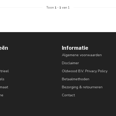
Toon
1
-
1
van 1
eën
Informatie
Algemene voorwaarden
Disclaimer
trieel
Oldwood B.V. Privacy Policy
els
Betaalmethoden
 maat
Bezorging & retourneren
ne
Contact