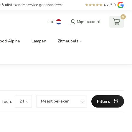
t & uitstekende service gegarandeerd
4.7
/5.0
0
Mijn account
EUR
ood Alpine
Lampen
Zitmeubels
Toon:
Filters