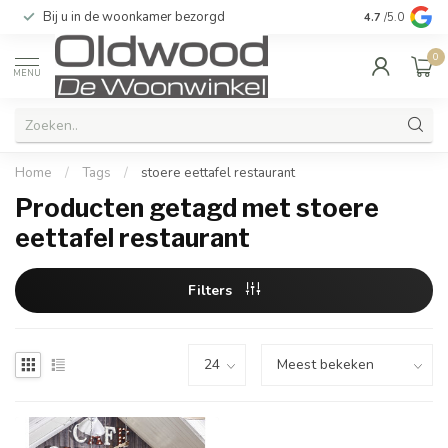
Bij u in de woonkamer bezorgd
Kwaliteit & u
4.7
/5.0
0
MENU
Home
/
Tags
/
stoere eettafel restaurant
Producten getagd met stoere
eettafel restaurant
Filters