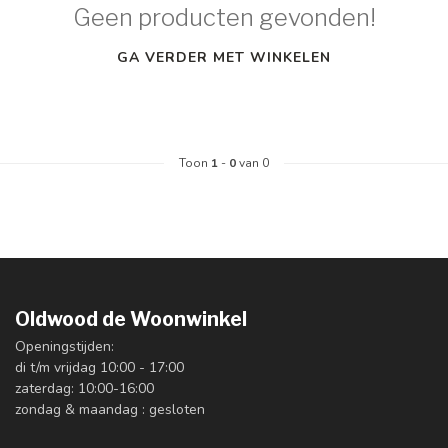
Geen producten gevonden!
GA VERDER MET WINKELEN
Toon
1
-
0
van 0
Oldwood de Woonwinkel
Openingstijden:
di t/m vrijdag 10:00 - 17:00
zaterdag: 10:00-16:00
zondag & maandag : gesloten