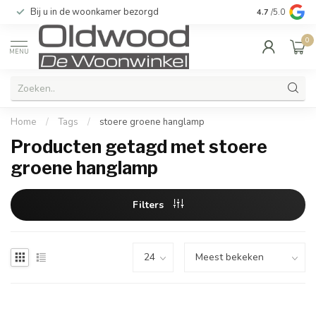
Bij u in de woonkamer bezorgd
Kwaliteit & u
4.7
/5.0
0
MENU
Home
/
Tags
/
stoere groene hanglamp
Producten getagd met stoere
groene hanglamp
Filters