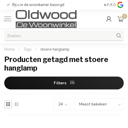
Bij u in de woonkamer bezorgd
Kwaliteit & u
4.7
/5.0
0
MENU
Home
/
Tags
/
stoere hanglamp
Producten getagd met stoere
hanglamp
Filters