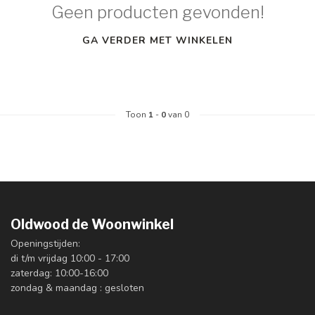
Geen producten gevonden!
GA VERDER MET WINKELEN
Toon
1
-
0
van 0
Oldwood de Woonwinkel
Openingstijden:
di t/m vrijdag 10:00 - 17:00
zaterdag: 10:00-16:00
zondag & maandag : gesloten